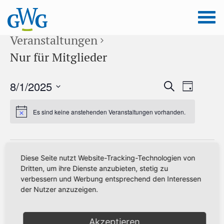
Veranstaltungen
Nur für Mitglieder
Veranstal
8/1/2025
Veranstaltunge
Suche
Tag
Ansichten
Suche
Datum
Navigation
Es sind keine anstehenden Veranstaltungen vorhanden.
wählen.
und
Ansichten,
Navigation
Vorheriger Tag
Nächster Tag
Diese Seite nutzt Website-Tracking-Technologien von
Dritten, um ihre Dienste anzubieten, stetig zu
verbessern und Werbung entsprechend den Interessen
Kalender abonnieren
der Nutzer anzuzeigen.
Akzeptieren