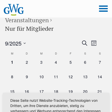
Veranstaltungen
Nur für Mitglieder
Veranstal
9/2025
Veranstaltunge
Suche
Monat
Ansichten
Suche
Datum
Navigation
Kalender
M
D
M
D
F
S
S
wählen.
und
von
0
0
0
0
0
0
0
1
2
3
4
5
6
7
Ansichten,
Veranstaltungen,
Veranstaltungen,
Veranstaltungen,
Veranstaltungen,
Veranstaltungen,
Veranstaltungen
Veranst
Veranstaltungen
Navigation
0
0
0
0
0
0
0
8
9
10
11
12
13
14
Veranstaltungen,
Veranstaltungen,
Veranstaltungen,
Veranstaltungen,
Veranstaltungen,
Veranstaltungen
Veranst
0
0
0
0
0
0
0
15
16
17
18
19
20
21
Veranstaltungen,
Veranstaltungen,
Veranstaltungen,
Veranstaltungen,
Veranstaltungen,
Veranstaltungen
Veranst
Diese Seite nutzt Website-Tracking-Technologien von
0
0
0
0
0
0
0
22
23
24
25
26
27
28
Dritten, um ihre Dienste anzubieten, stetig zu
verbessern und Werbung entsprechend den Interessen
Veranstaltungen,
Veranstaltungen,
Veranstaltungen,
Veranstaltungen,
Veranstaltungen,
Veranstaltungen
Veranst